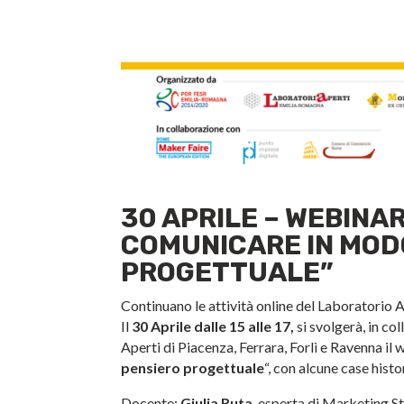
30 APRILE – WEBINAR
COMUNICARE IN MODO
PROGETTUALE”
Continuano le attività online del Laboratorio
Il
30 Aprile dalle 15 alle 17,
si svolgerà, in c
Aperti di Piacenza, Ferrara, Forlì e Ravenna il 
pensiero progettuale
“, con alcune case hist
Docente:
Giulia Ruta
, esperta di Marketing S