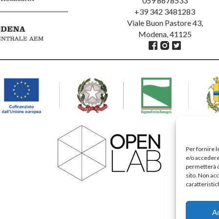
059 8678533
+39 342 3481283
Viale Buon Pastore 43,
Modena, 41125
Per fornire 
e/o accedere 
permetterà d
sito. Non ac
caratteristic
A