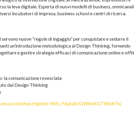
so la leva digitale. Esperta di nuovi modelli di business, omnicanal
ersi incubatori di impresa, business school e centri di ricerca.
i servono nuove “regole di ingaggio” per conquistare e sedurre il
ipanti un’introduzione metodologica al Design Thinking, fornendo
ogettare e gestire strategie efficaci di comunicazione online e offl
: la comunicazione rovesciata
iuto dal Design Thinking
s
/zoom.us/webinar/register/WN_fVjatxBJQWin0kGTWtdf7w