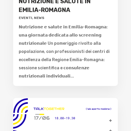
NUTRIZIONE E SALUTE IN
EMILIA-ROMAGNA
EVENTI
,
NEWS
𝗡𝘂𝘁𝗿𝗶𝘇𝗶𝗼𝗻𝗲 𝗲 𝘀𝗮𝗹𝘂𝘁𝗲 𝗶𝗻 𝗘𝗺𝗶𝗹𝗶𝗮-𝗥𝗼𝗺𝗮𝗴𝗻𝗮:
𝘂𝗻𝗮 𝗴𝗶𝗼𝗿𝗻𝗮𝘁𝗮 𝗱𝗲𝗱𝗶𝗰𝗮𝘁𝗮 𝗮𝗹𝗹𝗼 𝘀𝗰𝗿𝗲𝗲𝗻𝗶𝗻𝗴
𝗻𝘂𝘁𝗿𝗶𝘇𝗶𝗼𝗻𝗮𝗹𝗲 Un pomeriggio rivolto alla
popolazione, con professionisti dei centri di
eccellenza della Regione Emilia-Romagna:
sessione scientifica e 𝗰𝗼𝗻𝘀𝘂𝗹𝗲𝗻𝘇𝗲
𝗻𝘂𝘁𝗿𝗶𝘇𝗶𝗼𝗻𝗮𝗹𝗶 𝗶𝗻𝗱𝗶𝘃𝗶𝗱𝘂𝗮𝗹𝗶...