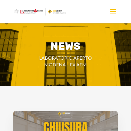
NEWS
LABORATORIO APERTO
MODENA – EX AEM