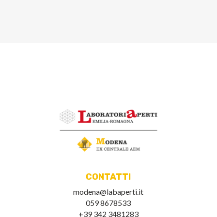
CONTATTI
modena@labaperti.it
059 8678533
+39 342 3481283