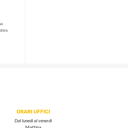
no
attro
ORARI UFFICI
Dal lunedì al venerdì
Mattina