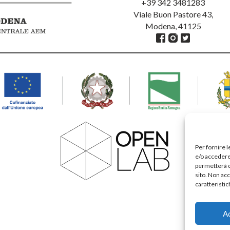
+39 342 3481283
Viale Buon Pastore 43,
Modena, 41125
Per fornire 
e/o accedere 
permetterà d
sito. Non ac
caratteristic
A