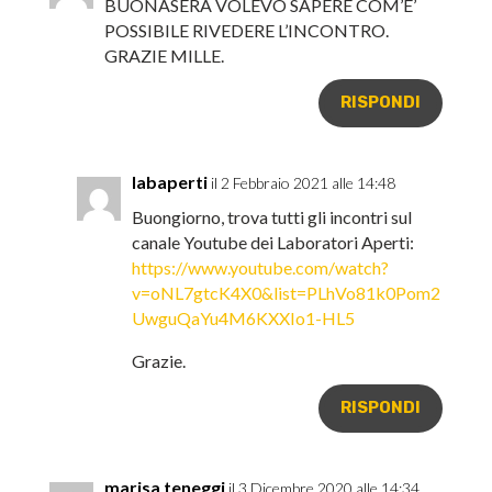
BUONASERA VOLEVO SAPERE COM’E’
POSSIBILE RIVEDERE L’INCONTRO.
GRAZIE MILLE.
RISPONDI
labaperti
il 2 Febbraio 2021 alle 14:48
Buongiorno, trova tutti gli incontri sul
canale Youtube dei Laboratori Aperti:
https://www.youtube.com/watch?
v=oNL7gtcK4X0&list=PLhVo81k0Pom2
UwguQaYu4M6KXXIo1-HL5
Grazie.
RISPONDI
marisa teneggi
il 3 Dicembre 2020 alle 14:34