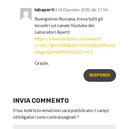
labaperti
il 18 Dicembre 2020 alle 17:54
Buongiorno Rossana, trova tutti gli
incontri sul canale Youtube dei
Laboratori Aperti:
https://www.youtube.com/watch?
v=oNL7gtcK4X0&list=PLhVo81k0Pom2
UwguQaYu4M6KXXIo1-HL5
Grazie.
RISPONDI
INVIA COMMENTO
Il tuo indirizzo email non sarà pubblicato.
I campi
obbligatori sono contrassegnati
*