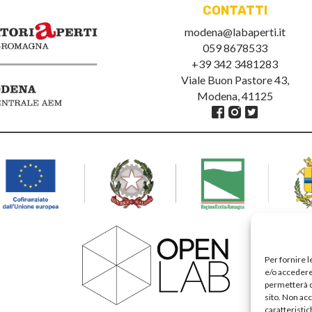
CONTATTI
modena@labaperti.it
059 8678533
+39 342 3481283
Viale Buon Pastore 43,
Modena, 41125
Per fornire 
e/o accedere 
permetterà d
sito. Non ac
caratteristic