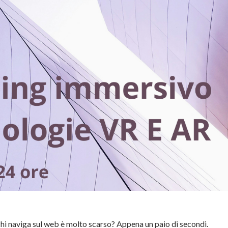
i chi naviga sul web è molto scarso?
Appena un paio di secondi.