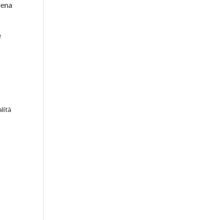
dena
e
lità