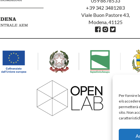
059 8678533
+39 342 3481283
Viale Buon Pastore 43,
Modena, 41125
Per fornire 
e/o accedere 
permetterà d
sito. Non ac
caratteristic
A