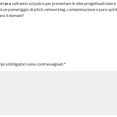
errara
saliranno sul palco per presentare le idee progettuali nate e
rà un pomeriggio di pitch, networking, contaminazione e puro spiri
nno il domani?
mpi obbligatori sono contrassegnati
*