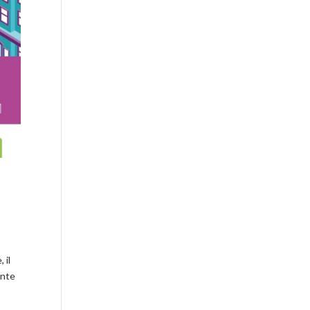
 il
ante