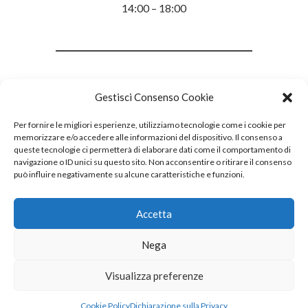
14:00 – 18:00
Gestisci Consenso Cookie
Per fornire le migliori esperienze, utilizziamo tecnologie come i cookie per
memorizzare e/o accedere alle informazioni del dispositivo. Il consenso a
queste tecnologie ci permetterà di elaborare dati come il comportamento di
navigazione o ID unici su questo sito. Non acconsentire o ritirare il consenso
può influire negativamente su alcune caratteristiche e funzioni.
Accetta
Nega
Visualizza preferenze
Cookie Policy
Dichiarazione sulla Privacy